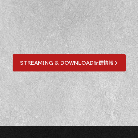
STREAMING & DOWNLOAD配信情報