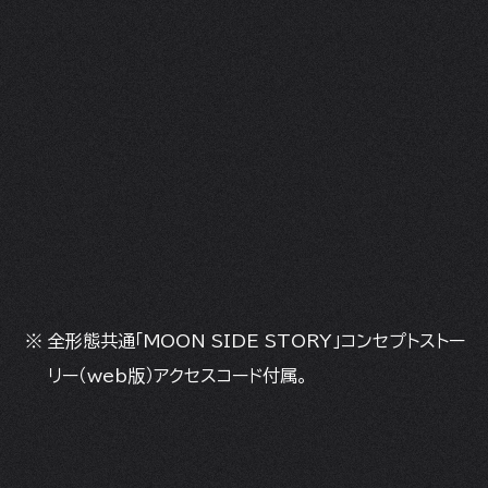
全形態共通「MOON SIDE STORY」コンセプトストー
リー（web版）アクセスコード付属。
詳細はこちら